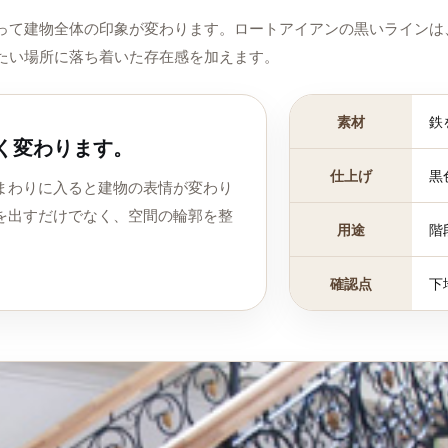
って建物全体の印象が変わります。ロートアイアンの黒いラインは
たい場所に落ち着いた存在感を加えます。
素材
鉄
く変わります。
仕上げ
黒
まわりに入ると建物の表情が変わり
を出すだけでなく、空間の輪郭を整
用途
階
確認点
下