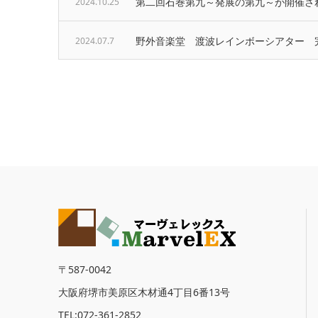
第二回石巻第九～発展の第九～が開催さ
2024.10.25
野外音楽堂 渡波レインボーシアター 
2024.07.7
〒587-0042
大阪府堺市美原区木材通4丁目6番13号
TEL:072-361-2852