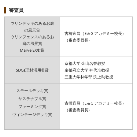
審査員
ウリンデッキのあるお庭
の風景賞
古橋宜昌（E＆G アカデミー校長）
ウリンフェンスのあるお
（審査委員長)
庭の風景賞
MarvelEX®賞
京都大学 金山名誉教授
SDGs理材活用®賞
京都府立大学 神代准教授
三重大学林学部 渕上助教授
スモールデッキ賞
サステナブル賞
古橋宜昌（E＆G アカデミー校長）
ファーミング賞
（審査委員長)
ヴィンテージデッキ賞