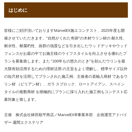
はじめに
皆様にご好評頂いておりますMarvelEX施エコンテスト、2025年度も開
催させていただきます。”自然がくれた奇跡”の木材ウリン材の 耐久性、
耐水性、耐腐朽性、抜群の強度などを引き出したウッ ドデッキやウッド
フェンスがお庭の中でお施主様のライフスタイルを向上させる優れたプ
ランを募集致します。また ”200年もの悠久のとき”を刻んだウリンを最
大限有効活用するための理材活用 の主旨をよく理解し、標準サイズ以外
の短尺材を活用してプランされた施工例、主催者の直輸入商材 であるウ
リン材 （ビリアン材）、ガラ スブロック、ロートアイアン、スペイン
タイルの複数商材 を積極的にプランに採り入れた施工例もコンテスト応
募対象と致します。
主催 株式会社林田順平商店／MarvelEX®事業本部 企画運営アドバイ
ザー 週間エクステリア