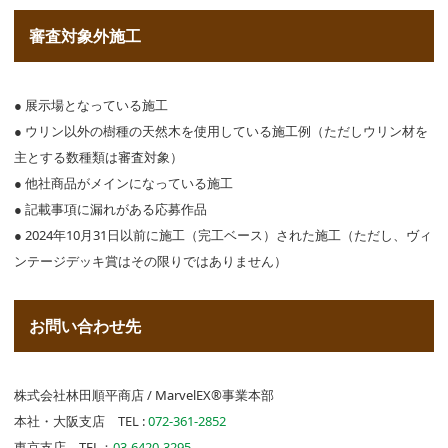
審査対象外施工
● 展示場となっている施工
● ウリン以外の樹種の天然木を使用している施工例（ただしウリン材を
主とする数種類は審査対象）
● 他社商品がメインになっている施工
● 記載事項に漏れがある応募作品
● 2024年10月31日以前に施工（完工ベース）された施工（ただし、ヴィ
ンテージデッキ賞はその限りではありません）
お問い合わせ先
株式会社林田順平商店 / MarvelEX®事業本部
本社・大阪支店 TEL :
072-361-2852
東京支店 TEL：
03-6420-3295