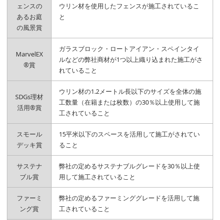
ェンスの
ウリン材を使用したフェンスが施工されているこ
あるお庭
と
の風景賞
ガラスブロック・ロートアイアン・スペインタイ
MarvelEX
ルなどの弊社商材が1つ以上織り込まれた施工がさ
®賞
れていること
ウリン材の1.2メートル長以下のサイズを全体の施
SDGs理材
工数量（在籍または枚数）の30％以上使用して施
活用®賞
工されていること
スモール
15平米以下のスペースを活用して施工がされてい
デッキ賞
ること
サステナ
弊社の定めるサステナブルグレードを30％以上使
ブル賞
用して施工されていること
ファーミ
弊社の定めるファーミンググレードを活用して施
ング賞
工されていること