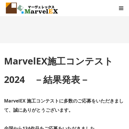
製品情報
エクステリアとは
MarvelEX施工コンテスト
弊社の取組
品質基準
2024 －結果発表－
会社概要
MarvelEX 施工コンテストに多数のご応募をいただきまし
お問い合わせ
て、誠にありがとうございます。
全国から134作品をご応募をいただきました。