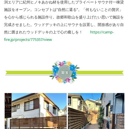
渕エリアに紀州ヒノキあかね材を使用したプライベートサウナ付一棟貸
施設をオープン。コンセプトは”自然に還る”。「何もないことの贅沢」
を心から感じられる施設作り。故郷和歌山を盛り上げたい思いで施設を
完成させました。ウッドデッキの上にサウナを設置し、開放感があり自
然に囲まれたウッドデッキの上で心の癒しを！
https://camp-
fire.jp/projects/775357/view