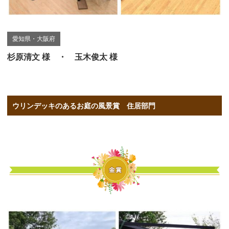
愛知県・大阪府
杉原清文 様 ・ 玉木俊太 様
ウリンデッキのあるお庭の風景賞 住居部門