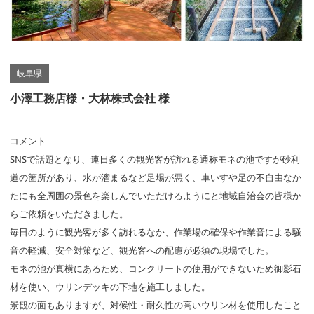
岐阜県
小澤工務店様・大林株式会社 様
コメント
SNSで話題となり、連日多くの観光客が訪れる通称モネの池ですが砂利
道の箇所があり、水が溜まるなど足場が悪く、車いすや足の不自由なか
たにも全周囲の景色を楽しんでいただけるようにと地域自治会の皆様か
らご依頼をいただきました。
毎日のように観光客が多く訪れるなか、作業場の確保や作業音による騒
音の軽減、安全対策など、観光客への配慮が必須の現場でした。
モネの池が真横にあるため、コンクリートの使用ができないため御影石
材を使い、ウリンデッキの下地を施工しました。
景観の面もありますが、対候性・耐久性の高いウリン材を使用したこと