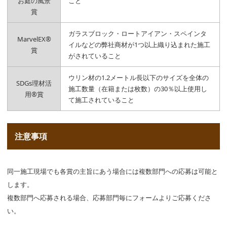
お庭の風景
こと
賞
ガラスブロック・ロートアイアン・スペインタ
MarvelEX®
イルなどの弊社商材が1つ以上織り込まれた施工
賞
がされていること
ウリン材の1.2メートル長以下のサイズを全体の
SDGs理材活
施工数量（在籍または枚数）の30％以上使用し
用®賞
て施工されていること
注意事項
同一施工現場でも各賞の主旨にあう場合には複数部門への応募は可能と
します。
複数部門へ応募される場合、応募部門毎にフォームよりご応募くださ
い。