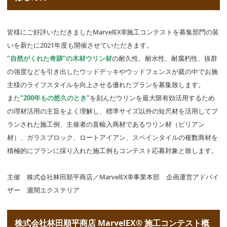
皆様にご好評いただきましたMarvelEX®施工コンテストを募集部門の装
いを新たに2021年度も開催させていただきます。
“自然がくれた奇跡”の木材ウリン材
の耐久性、耐水性、耐腐朽性、抜群
の強度などを引き出したウッドデッキやウッドフェンスが庭の中でお施
主様のライフスタイルを向上させる優れたプランを募集致します。
また
“200年もの悠久のとき”
を刻んだウリンを最大限有効活用するため
の理材活用の主旨をよく理解し、標準サイズ以外の短尺材を活用してプ
ランされた施工例、主催者の直輸入商材であるウリン材（ビリアン
材）、ガラスブロック、ロートアイアン、スペインタイルの複数商材を
積極的にプランに採り入れた施工例もコンテスト応募対象と致します。
主催 株式会社林田順平商店／MarvelEX®事業本部 企画運営アドバイ
ザー 週間エクステリア
株式会社林田順平商店 MarvelEX® 施工コンテスト概