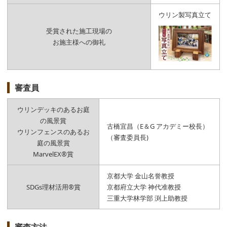
ウリン製写真立て
受賞された施工現場の
お施主様への御礼
審査員
ウリンデッキのあるお庭
の風景賞
古橋宜昌（E＆G アカデミー校長）
ウリンフェンスのあるお
（審査委員長)
庭の風景賞
MarvelEX®賞
京都大学 金山名誉教授
SDGs理材活用®賞
京都府立大学 神代准教授
三重大学林学部 渕上助教授
審査方法